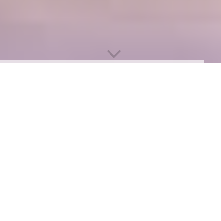
DATENSCHUTZERKLÄRUNG
1. Datenschutz auf einen Blick
Allgemeine Hinweise
Die folgenden Hinweise geben einen einfachen Überblick
darüber, was mit Ihren personenbezogenen Daten passiert,
wenn Sie unsere Website besuchen. Personenbezogene Daten
sind alle Daten, mit denen Sie persönlich identifiziert werden
können. Ausführliche Informationen zum Thema Datenschutz
entnehmen Sie unserer unter diesem Text aufgeführten
Datenschutzerklärung.